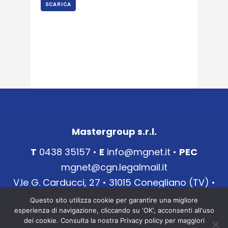
SCARICA
Mastergroup s.r.l.
T
0438 35157 •
E
info@mgnet.it
•
PEC
mgnet@cgn.legalmail.it
V.le G. Carducci, 27 • 31015 Conegliano (TV) •
P.IVA
03690650266
Questo sito utilizza cookie per garantire una migliore
esperienza di navigazione, cliccando su 'OK', acconsenti all'uso
Capitale Sociale € 77.000 •
Note legali e fiscali
dei cookie. Consulta la nostra Privacy policy per maggiori