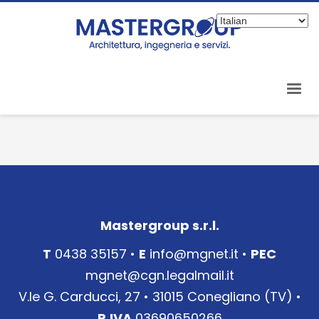
Mastergroup s.r.l.
T
0438 35157 •
E
info@mgnet.it
•
PEC
mgnet@cgn.legalmail.it
V.le G. Carducci, 27 • 31015 Conegliano (TV) •
P.IVA
03690650266