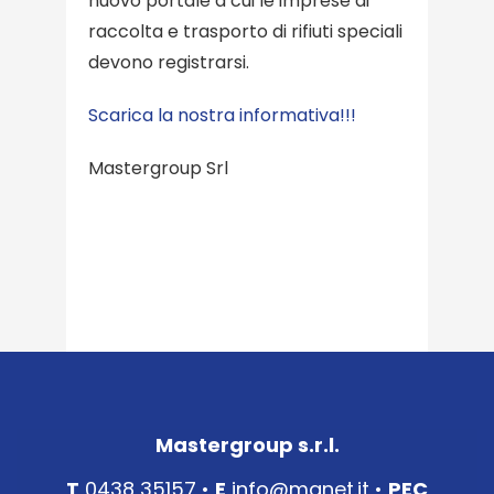
nuovo portale a cui le imprese di
raccolta e trasporto di rifiuti speciali
devono registrarsi.
Scarica la nostra informativa!!!
Mastergroup Srl
Mastergroup s.r.l.
T
0438 35157 •
E
info@mgnet.it
•
PEC