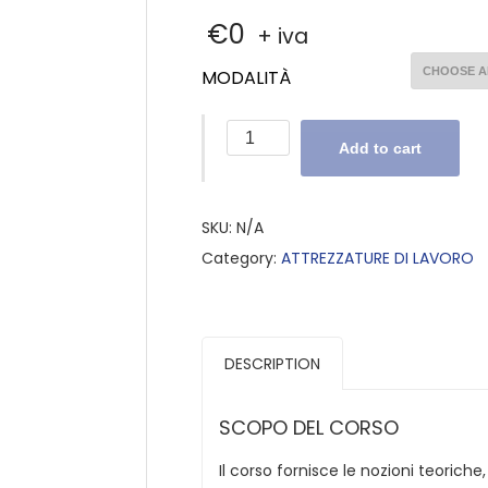
€
0
+ iva
MODALITÀ
Autocarro
Add to cart
con
Gru
-
SKU:
N/A
Corso
Category:
ATTREZZATURE DI LAVORO
completo
quantity
DESCRIPTION
SCOPO DEL CORSO
Il corso fornisce le nozioni teoriche