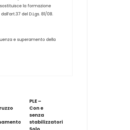
 sostituisce la formazione
 dall’art.37 del D.Lgs. 81/08.
requenza e superamento della
PLE –
ruzzo
Con e
senza
namento
stabilizzatori
Solo