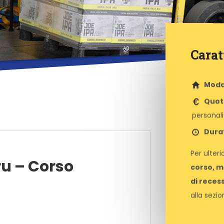
Carat
Moda
Quota
personali
Dura
Per ulteri
u – Corso
corso, m
di reces
alla sezio