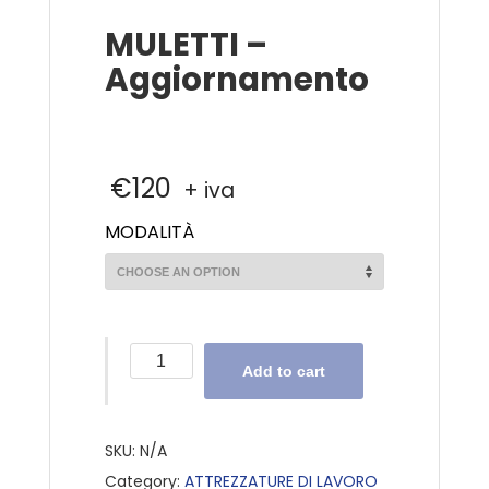
MULETTI –
Aggiornamento
€
120
+ iva
MODALITÀ
MULETTI
Add to cart
-
Aggiornamento
quantity
SKU:
N/A
Category:
ATTREZZATURE DI LAVORO