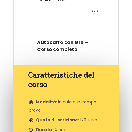
Autocarro con Gru –
Corso completo
Caratteristiche del
€
0
+ iva
corso
Modalità
: In aula e in campo
prove
Quota di iscrizione
: 120 + iva
Durata
: 4 ore