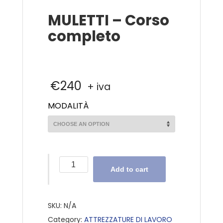
MULETTI – Corso
completo
€
240
+ iva
MODALITÀ
MULETTI
Add to cart
-
Corso
completo
SKU:
N/A
quantity
Category:
ATTREZZATURE DI LAVORO