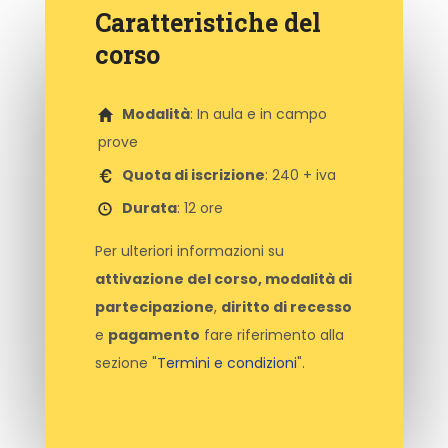
Caratteristiche del
€
120
+ iva
corso
Modalità
: In aula e in campo
prove
Quota di iscrizione
: 240 + iva
Durata
: 12 ore
Per ulteriori informazioni su
attivazione del corso, modalità di
partecipazione
,
diritto di recesso
e
pagamento
fare riferimento alla
sezione "
Termini e condizioni
".